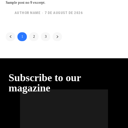
Sample post no 9 excerpt.
AUTHOR NAME
-
7 DE AUGUST DE 2026
1
2
3
Subscribe to our
magazine